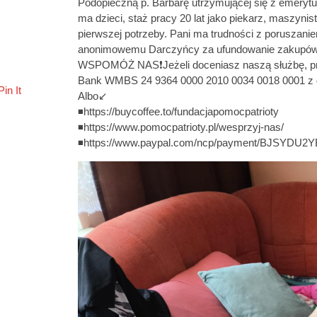
Podopieczną p. Barbarę utrzymującej się z emerytury 
ma dzieci, staż pracy 20 lat jako piekarz, maszyni
pierwszej potrzeby. Pani ma trudności z poruszanie
anonimowemu Darczyńcy za ufundowanie zakupów
WSPOMÓŻ NAS❗Jeżeli doceniasz naszą służbę, prac
Bank WMBS 24 9364 0000 2010 0034 0018 0001 z do
Pin It
Albo↙️
◾https://buycoffee.to/fundacjapomocpatrioty
◾https://www.pomocpatrioty.pl/wesprzyj-nas/
◾https://www.paypal.com/ncp/payment/BJSYDU