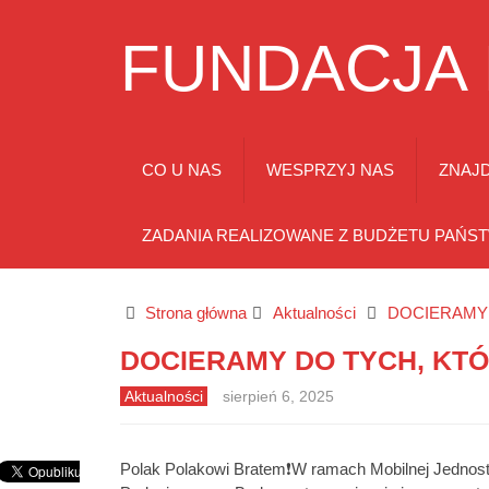
FUNDACJA
CO U NAS
WESPRZYJ NAS
ZNAJD
ZADANIA REALIZOWANE Z BUDŻETU PAŃS
Strona główna
Aktualności
DOCIERAMY 
DOCIERAMY DO TYCH, KTÓ
Aktualności
sierpień 6, 2025
Polak Polakowi Bratem❗W ramach Mobilnej Jednostk