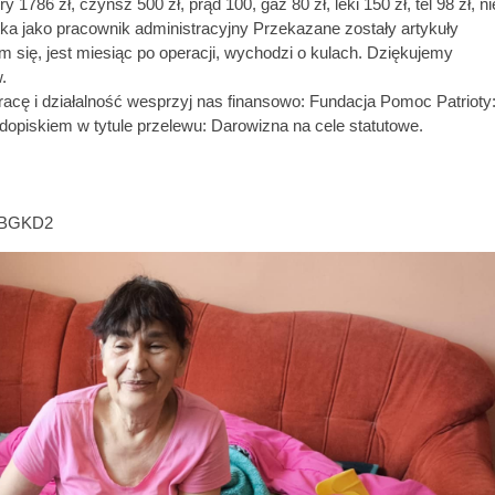
1786 zł, czynsz 500 zł, prąd 100, gaz 80 zł, leki 150 zł, tel 98 zł, ni
stka jako pracownik administracyjny Przekazane zostały artykuły
m się, jest miesiąc po operacji, wychodzi o kulach. Dziękujemy
.
ę i działalność wesprzyj nas finansowo: Fundacja Pomoc Patrioty
piskiem w tytule przelewu: Darowizna na cele statutowe.
2YBGKD2