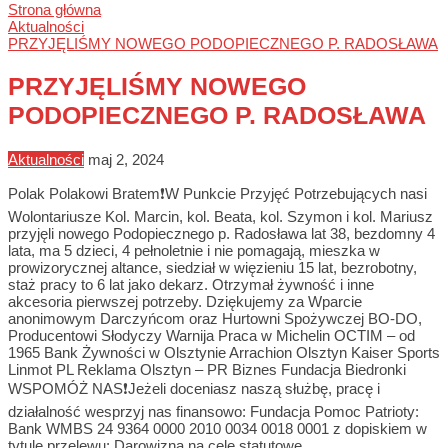
Strona główna
Aktualności
PRZYJĘLIŚMY NOWEGO PODOPIECZNEGO P. RADOSŁAWA
PRZYJĘLIŚMY NOWEGO
PODOPIECZNEGO P. RADOSŁAWA
Aktualności
maj 2, 2024
Polak Polakowi Bratem❗W Punkcie Przyjęć Potrzebujących nasi
Wolontariusze Kol. Marcin, kol. Beata, kol. Szymon i kol. Mariusz
przyjęli nowego Podopiecznego p. Radosława lat 38, bezdomny 4
lata, ma 5 dzieci, 4 pełnoletnie i nie pomagają, mieszka w
prowizorycznej altance, siedział w więzieniu 15 lat, bezrobotny,
staż pracy to 6 lat jako dekarz. Otrzymał żywność i inne
akcesoria pierwszej potrzeby. Dziękujemy za Wparcie
anonimowym Darczyńcom oraz Hurtowni Spożywczej BO-DO,
Producentowi Słodyczy Warnija Praca w Michelin OCTIM – od
1965 Bank Żywności w Olsztynie Arrachion Olsztyn Kaiser Sports
Linmot PL Reklama Olsztyn – PR Biznes Fundacja Biedronki
WSPOMÓŻ NAS❗Jeżeli doceniasz naszą służbę, pracę i
działalność wesprzyj nas finansowo: Fundacja Pomoc Patrioty:
Bank WMBS 24 9364 0000 2010 0034 0018 0001 z dopiskiem w
tytule przelewu: Darowizna na cele statutowe.