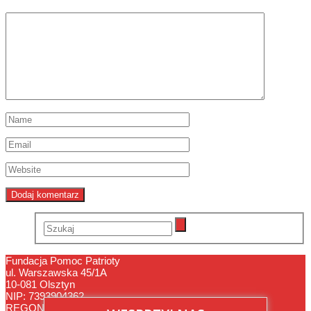
Fundacja Pomoc Patrioty
ul. Warszawska 45/1A
10-081 Olsztyn
NIP: 7393904362
REGON: 368521290