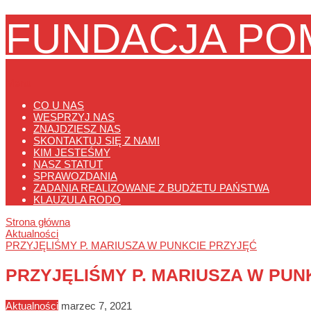
FUNDACJA PO
Menu
CO U NAS
WESPRZYJ NAS
ZNAJDZIESZ NAS
SKONTAKTUJ SIĘ Z NAMI
KIM JESTEŚMY
NASZ STATUT
SPRAWOZDANIA
ZADANIA REALIZOWANE Z BUDŻETU PAŃSTWA
KLAUZULA RODO
Strona główna
Aktualności
PRZYJĘLIŚMY P. MARIUSZA W PUNKCIE PRZYJĘĆ
PRZYJĘLIŚMY P. MARIUSZA W PUN
Aktualności
marzec 7, 2021