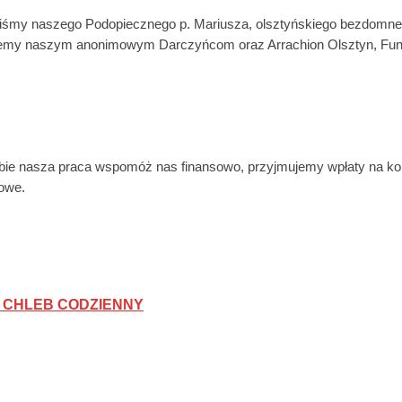
liśmy naszego Podopiecznego p. Mariusza, olsztyńskiego bezdomnego
kujemy naszym anonimowym Darczyńcom oraz Arrachion Olsztyn, Fun
bie nasza praca wspomóż nas finansowo, przyjmujemy wpłaty na k
towe.
 CHLEB CODZIENNY