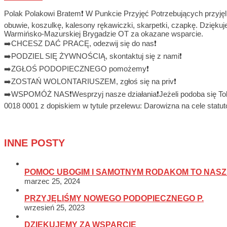
Polak Polakowi Bratem❗️ W Punkcie Przyjęć Potrzebujących przyję
obuwie, koszulkę, kalesony rękawiczki, skarpetki, czapkę. Dzię
Warmińsko-Mazurskiej Brygadzie OT za okazane wsparcie.
➡️CHCESZ DAĆ PRACĘ, odezwij się do nas❗️
➡️PODZIEL SIĘ ŻYWNOŚCIĄ, skontaktuj się z nami❗️
➡️ZGŁOŚ PODOPIECZNEGO pomożemy❗️
➡️ZOSTAŃ WOLONTARIUSZEM, zgłoś się na priv❗️
➡️WSPOMÓŻ NAS❗️Wesprzyj nasze działania❗️Jeżeli podoba się To
0018 0001 z dopiskiem w tytule przelewu: Darowizna na cele statu
INNE POSTY
POMOC UBOGIM I SAMOTNYM RODAKOM TO NASZ
marzec 25, 2024
PRZYJĘLIŚMY NOWEGO PODOPIECZNEGO P.
wrzesień 25, 2023
DZIĘKUJEMY ZA WSPARCIE