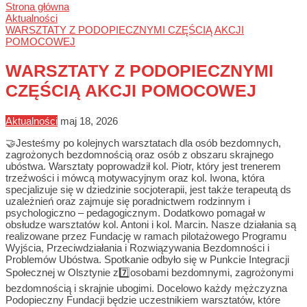
Strona główna
Aktualności
WARSZTATY Z PODOPIECZNYMI CZĘŚCIĄ AKCJI
POMOCOWEJ
WARSZTATY Z PODOPIECZNYMI
CZĘŚCIĄ AKCJI POMOCOWEJ
Aktualności
maj 18, 2026
🤝Jesteśmy po kolejnych warsztatach dla osób bezdomnych,
zagrożonych bezdomnością oraz osób z obszaru skrajnego
ubóstwa. Warsztaty poprowadził kol. Piotr, który jest trenerem
trzeźwości i mówcą motywacyjnym oraz kol. Iwona, która
specjalizuje się w dziedzinie socjoterapii, jest także terapeutą ds
uzależnień oraz zajmuje się poradnictwem rodzinnym i
psychologiczno – pedagogicznym. Dodatkowo pomagał w
obsłudze warsztatów kol. Antoni i kol. Marcin. Nasze działania są
realizowane przez Fundację w ramach pilotażowego Programu
Wyjścia, Przeciwdziałania i Rozwiązywania Bezdomności i
Problemów Ubóstwa. Spotkanie odbyło się w Punkcie Integracji
Społecznej w Olsztynie z7️⃣osobami bezdomnymi, zagrożonymi
bezdomnością i skrajnie ubogimi. Docelowo każdy mężczyzna
Podopieczny Fundacji będzie uczestnikiem warsztatów, które