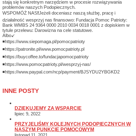
stają się konkretnym narzędziem w procesie rozwiązywania
problemów naszych Podopiecznych.
WSPOMÓŻ NAS❗Jeżeli doceniasz naszą służbę, pracę i
działalność wesprzyj nas finansowo: Fundacja Pomoc Patrioty:
Bank WMBS 24 9364 0000 2010 0034 0018 0001 z dopiskiem w
tytule przelewu: Darowizna na cele statutowe.
Albo↙️
◾https://www.siepomaga.pl/pomocpatrioty
◾https://patronite.pl/www.pomocpatrioty.pl
◾https://buycoffee.to/fundacjapomocpatrioty
◾https://www.pomocpatrioty.pl/wesprzyj-nas/
◾https://www.paypal.com/ncp/payment/BJSYDU2YBGKD2
INNE POSTY
DZIĘKUJEMY ZA WSPARCIE
lipiec 9, 2022
PRZYJĘLIŚMY KOLEJNYCH PODOPIECZNYCH W
NASZYM PUNKCIE POMOCOWYM
listopad 11, 2021