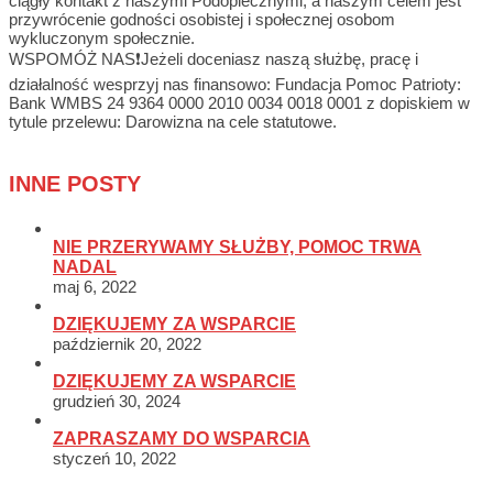
ciągły kontakt z naszymi Podopiecznymi, a naszym celem jest
przywrócenie godności osobistej i społecznej osobom
wykluczonym społecznie.
WSPOMÓŻ NAS❗Jeżeli doceniasz naszą służbę, pracę i
działalność wesprzyj nas finansowo: Fundacja Pomoc Patrioty:
Bank WMBS 24 9364 0000 2010 0034 0018 0001 z dopiskiem w
tytule przelewu: Darowizna na cele statutowe.
INNE POSTY
NIE PRZERYWAMY SŁUŻBY, POMOC TRWA
NADAL
maj 6, 2022
DZIĘKUJEMY ZA WSPARCIE
październik 20, 2022
DZIĘKUJEMY ZA WSPARCIE
grudzień 30, 2024
ZAPRASZAMY DO WSPARCIA
styczeń 10, 2022