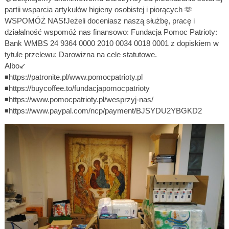
partii wsparcia artykułów higieny osobistej i piorących 🫶
WSPOMÓŻ NAS❗Jeżeli doceniasz naszą służbę, pracę i
działalność wspomóż nas finansowo: Fundacja Pomoc Patrioty:
Bank WMBS 24 9364 0000 2010 0034 0018 0001 z dopiskiem w
tytule przelewu: Darowizna na cele statutowe.
Albo↙️
◾https://patronite.pl/www.pomocpatrioty.pl
◾https://buycoffee.to/fundacjapomocpatrioty
◾https://www.pomocpatrioty.pl/wesprzyj-nas/
◾https://www.paypal.com/ncp/payment/BJSYDU2YBGKD2