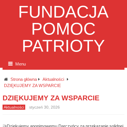
FUNDACJA
POMOC
PATRIOTY
Menu
Strona główna
Aktualności
DZIĘKUJEMY ZA WSPARCIE
DZIĘKUJEMY ZA WSPARCIE
Aktualności
styczeń 30, 2026
🤝Dziękujemy anonimowemu Darczyńcy za przekazanie solidnej