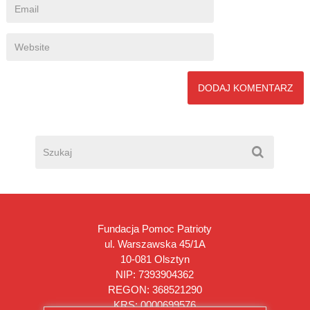
Fundacja Pomoc Patrioty
ul. Warszawska 45/1A
10-081 Olsztyn
NIP: 7393904362
REGON: 368521290
KRS: 0000699576