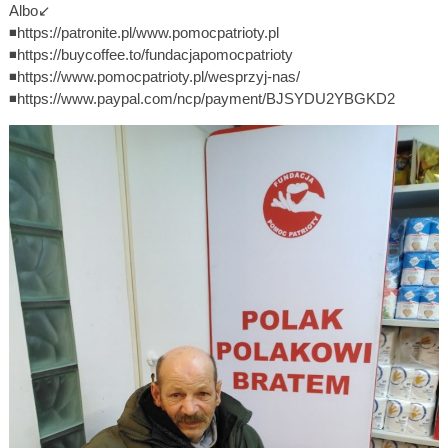
Albo↙️
◾https://patronite.pl/www.pomocpatrioty.pl
◾https://buycoffee.to/fundacjapomocpatrioty
◾https://www.pomocpatrioty.pl/wesprzyj-nas/
◾https://www.paypal.com/ncp/payment/BJSYDU2YBGKD2