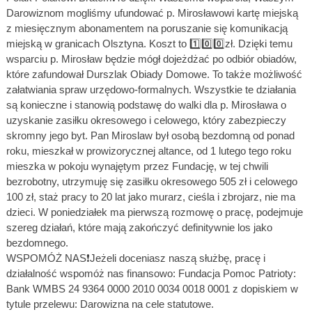
Darowiznom mogliśmy ufundować p. Mirosławowi kartę miejską
z miesięcznym abonamentem na poruszanie się komunikacją
miejską w granicach Olsztyna. Koszt to 1️⃣0️⃣0️⃣zł. Dzięki temu
wsparciu p. Mirosław będzie mógł dojeżdżać po odbiór obiadów,
które zafundował Durszlak Obiady Domowe. To także możliwość
załatwiania spraw urzędowo-formalnych. Wszystkie te działania
są konieczne i stanowią podstawę do walki dla p. Mirosława o
uzyskanie zasiłku okresowego i celowego, który zabezpieczy
skromny jego byt. Pan Miroslaw był osobą bezdomną od ponad
roku, mieszkał w prowizorycznej altance, od 1 lutego tego roku
mieszka w pokoju wynajętym przez Fundację, w tej chwili
bezrobotny, utrzymuję się zasiłku okresowego 505 zł i celowego
100 zł, staż pracy to 20 lat jako murarz, cieśla i zbrojarz, nie ma
dzieci. W poniedziałek ma pierwszą rozmowę o pracę, podejmuje
szereg działań, które mają zakończyć definitywnie los jako
bezdomnego.
WSPOMÓŻ NAS❗Jeżeli doceniasz naszą służbę, pracę i
działalność wspomóż nas finansowo: Fundacja Pomoc Patrioty:
Bank WMBS 24 9364 0000 2010 0034 0018 0001 z dopiskiem w
tytule przelewu: Darowizna na cele statutowe.