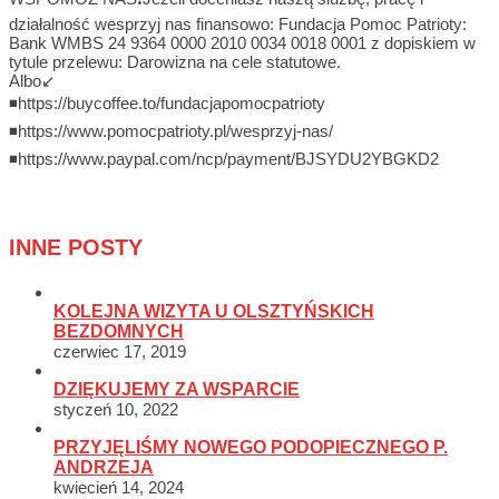
działalność wesprzyj nas finansowo: Fundacja Pomoc Patrioty:
Bank WMBS 24 9364 0000 2010 0034 0018 0001 z dopiskiem w
tytule przelewu: Darowizna na cele statutowe.
Albo↙️
◾https://buycoffee.to/fundacjapomocpatrioty
◾https://www.pomocpatrioty.pl/wesprzyj-nas/
◾https://www.paypal.com/ncp/payment/BJSYDU2YBGKD2
INNE POSTY
KOLEJNA WIZYTA U OLSZTYŃSKICH
BEZDOMNYCH
czerwiec 17, 2019
DZIĘKUJEMY ZA WSPARCIE
styczeń 10, 2022
PRZYJĘLIŚMY NOWEGO PODOPIECZNEGO P.
ANDRZEJA
kwiecień 14, 2024