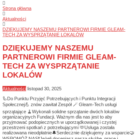
Strona główna
Aktualności
DZIĘKUJEMY NASZEMU PARTNEROWI FIRMIE GLEAM-
TECH ZA WYSPRZĄTANIE LOKALÓW
DZIĘKUJEMY NASZEMU
PARTNEROWI FIRMIE GLEAM-
TECH ZA WYSPRZĄTANIE
LOKALÓW
Aktualności
listopad 30, 2025
🦾Do Punktu Przyjęć Potrzebujących i Punktu Integracji
Społecznej💪 znów zawitał Zespół 🪄 Gleam-Tech usługi
sprzątające 🧹Wykonali solidne sprzątanie dwóch lokalów
organizacyjnych Fundacji. Ważnym dla nas jest to aby
przyjmować podopiecznych w uporządkowanej i czystej
przestrzeni spotkań z potrzebującymi 🫶Usługa została
realizowana nieodpłatnie🔔Serdecznie dziękujemy za wsparcie🤝
WSPOMÓŻ NAS❗Jeżeli doceniasz naszą służbę, pracę i