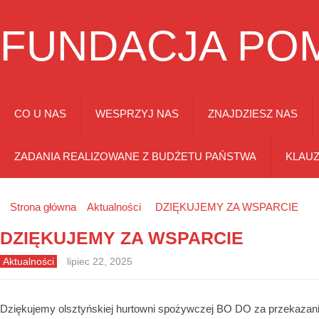
FUNDACJA PO
CO U NAS
WESPRZYJ NAS
ZNAJDZIESZ NAS
ZADANIA REALIZOWANE Z BUDŻETU PAŃSTWA
KLAU
Strona główna
Aktualności
DZIĘKUJEMY ZA WSPARCIE
DZIĘKUJEMY ZA WSPARCIE
Aktualności
lipiec 22, 2025
Dziękujemy olsztyńskiej hurtowni spożywczej BO DO za przekazani