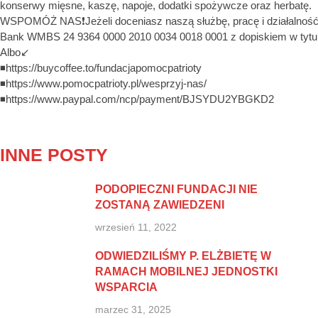
konserwy mięsne, kaszę, napoje, dodatki spożywcze oraz herbatę.
WSPOMÓŻ NAS❗Jeżeli doceniasz naszą służbę, pracę i działalność 
Bank WMBS 24 9364 0000 2010 0034 0018 0001 z dopiskiem w tytule
Albo↙️
◾https://buycoffee.to/fundacjapomocpatrioty
◾https://www.pomocpatrioty.pl/wesprzyj-nas/
◾https://www.paypal.com/ncp/payment/BJSYDU2YBGKD2
INNE POSTY
PODOPIECZNI FUNDACJI NIE
ZOSTANĄ ZAWIEDZENI
wrzesień 11, 2022
ODWIEDZILIŚMY P. ELŻBIETĘ W
RAMACH MOBILNEJ JEDNOSTKI
WSPARCIA
marzec 31, 2025