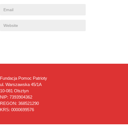
Fundacja Pomoc Patrioty
ul. Warszawska 45/1A
10-081 Olsztyn
NIP: 7393904362
REGON: 368521290
KRS: 0000699576