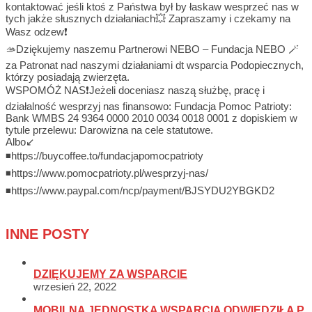
kontaktować jeśli ktoś z Państwa był by łaskaw wesprzeć nas w
tych jakże słusznych działaniach💥 Zapraszamy i czekamy na
Wasz odzew❗
🫴Dziękujemy naszemu Partnerowi NEBO – Fundacja NEBO 🪄
za Patronat nad naszymi działaniami dt wsparcia Podopiecznych,
którzy posiadają zwierzęta.
WSPOMÓŻ NAS❗Jeżeli doceniasz naszą służbę, pracę i
działalność wesprzyj nas finansowo: Fundacja Pomoc Patrioty:
Bank WMBS 24 9364 0000 2010 0034 0018 0001 z dopiskiem w
tytule przelewu: Darowizna na cele statutowe.
Albo↙️
◾https://buycoffee.to/fundacjapomocpatrioty
◾https://www.pomocpatrioty.pl/wesprzyj-nas/
◾https://www.paypal.com/ncp/payment/BJSYDU2YBGKD2
INNE POSTY
DZIĘKUJEMY ZA WSPARCIE
wrzesień 22, 2022
MOBILNA JEDNOSTKA WSPARCIA ODWIEDZIŁA P.