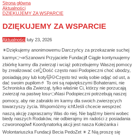
Strona główna
Aktualności
DZIĘKUJEMY ZA WSPARCIE
DZIĘKUJEMY ZA WSPARCIE
Aktualności
luty 23, 2026
✴️Dziękujemy anonimowemu Darczyńcy za przekazanie suchej
karmy👉📣Szanowni Przyjaciele Fundacji❗ Ciągle kontynuujemy
zbiórkę karmy dla zwierząt i wciąż potrzebujemy Waszej pomocy
by zrealizować cel👆Dość często nasi Podopieczni choć ubodzy,
posiadają psy lub koty🐱🐶Często też wolą sobie odjąć od ust, a
dać swoim pupilom🤌 To oni są największymi Bohaterami, nie
Schroniska dla Zwierząt, tylko właśnie Ci, którzy nie porzucają
zwierząt na pastwę losu👈Nasi Podopieczni potrzebują naszej
pomocy, aby nie zabrakło im karmy dla swoich zwierzęcych
towarzyszy życia. Wspomóżmy ich❗Jeśli chcecie wesprzeć
naszą akcję zapraszamy Was do niej. Nie bądźmy bierni wobec
biedy naszych Rodaków, nie odbierajmy im radości z posiadania
czworonogów❗ Koordynatorką akcji jest nasza Koleżanka i
Wolontariuszka Fundacji Becia PedoZet ✴️ Z Nią proszę się