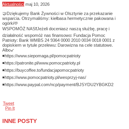
Aktualności
maj 10, 2026
🤝Dziękujemy Bank Żywności w Olsztynie za przekazanie
wsparcia. Otrzymaliśmy: kiełbasa hermetycznie pakowana i
ogórki🫶
WSPOMÓŻ NAS❗Jeżeli doceniasz naszą służbę, pracę i
działalność wspomóż nas finansowo: Fundacja Pomoc
Patrioty: Bank WMBS 24 9364 0000 2010 0034 0018 0001 z
dopiskiem w tytule przelewu: Darowizna na cele statutowe.
Albo↙️
◾https://www.siepomaga.pl/pomocpatrioty
◾https://patronite.pl/www.pomocpatrioty.pl
◾https://buycoffee.to/fundacjapomocpatrioty
◾https://www.pomocpatrioty.pl/wesprzyj-nas/
◾https://www.paypal.com/ncp/payment/BJSYDU2YBGKD2
Tweet
Pin It
INNE POSTY