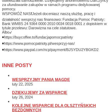
odwiedzała samodzielnie. Dziękujemy anonimowemu Darczyńcy
za ufundowanie zakupów w ramach programu dedykowanej
pomocy.
WSPOMÓŻ NAS❗Jeżeli doceniasz naszą służbę, pracę i
działalność wesprzyj nas finansowo: Fundacja Pomoc Patrioty:
Bank WMBS 24 9364 0000 2010 0034 0018 0001 z dopiskiem w
tytule przelewu: Darowizna na cele statutowe.
Albo↙️
◾https://buycoffee.to/fundacjapomocpatrioty
◾https://www.pomocpatrioty.pl/wesprzyj-nas/
◾https://www.paypal.com/ncp/payment/BJSYDU2YBGKD2
INNE POSTY
WESPRZYJMY PANIĄ MAGDĘ
luty 22, 2025
DZIĘKUJEMY ZA WSPARCIE
luty 26, 2024
KOLEJNE WSPARCIE DLA OLSZTYŃSKICH
BEZDOMNYCH