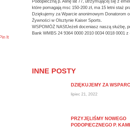
Podopieczną p. Alinę lat 77, utrzymującej się z eme
które pomagają msc 150-200 zł, ma 15 letni staż p
Dziękujemy za Wparcie anonimowym Donatorom or
Żywności w Olsztynie Kaiser Sports.
WSPOMÓŻ NAS❗Jeżeli doceniasz naszą służbę, pra
Bank WMBS 24 9364 0000 2010 0034 0018 0001 z do
Pin It
INNE POSTY
DZIĘKUJEMY ZA WSPARC
lipiec 21, 2022
PRZYJĘLIŚMY NOWEGO
PODOPIECZNEGO P. KAM