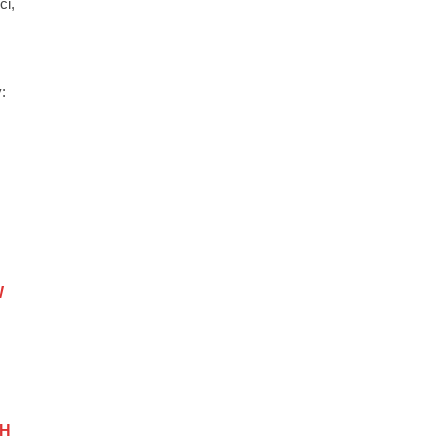
ci,
:
W
H