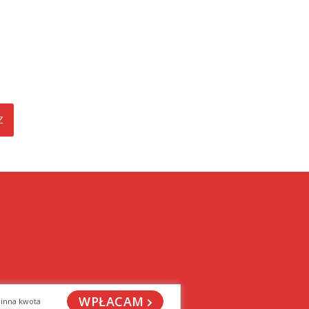
WPŁACAM
SCHOWAJ
inna kwota