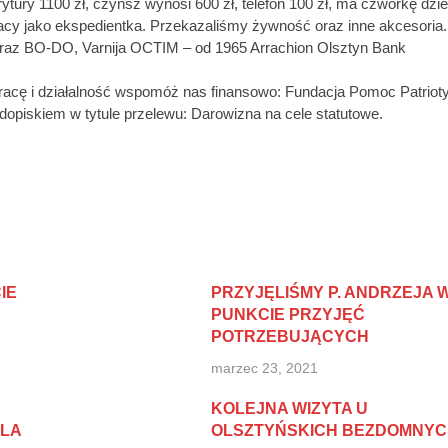
rytury 1100 zł, czynsz wynosi 600 zł, telefon 100 zł, ma czwórkę dzie
racy jako ekspedientka. Przekazaliśmy żywność oraz inne akcesoria.
az BO-DO, Varnija OCTIM – od 1965 Arrachion Olsztyn Bank
cę i działalność wspomóż nas finansowo: Fundacja Pomoc Patrioty
piskiem w tytule przelewu: Darowizna na cele statutowe.
IE
PRZYJĘLIŚMY P. ANDRZEJA 
PUNKCIE PRZYJĘĆ
POTRZEBUJĄCYCH
marzec 23, 2021
KOLEJNA WIZYTA U
ILA
OLSZTYŃSKICH BEZDOMNYC