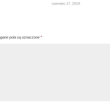
czerwiec 17, 2019
ane pola są oznaczone
*