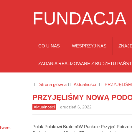
FUNDACJA
CO U NAS
WESPRZYJ NAS
ZNAJD
ZADANIA REALIZOWANE Z BUDŻETU PAŃS
Strona główna
Aktualności
PRZYJĘLIŚM
PRZYJĘLIŚMY NOWĄ PODOP
Aktualności
grudzień 6, 2022
Polak Polakowi Bratem❗W Punkcie Przyjęć Potrzebuj
Tweet