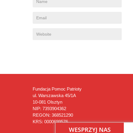
Fundacja Pomoc Patrioty
ul. Warszawska 45/1A
10-081 Olsztyn
NIP: 7393904362
REGON: 368521290
KRS: 0000699576
WESPRZYJ NAS