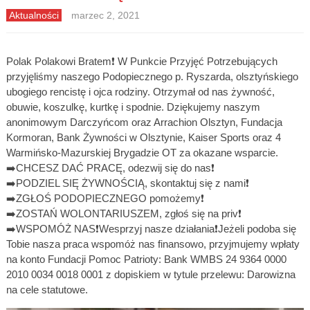
Aktualności
marzec 2, 2021
Polak Polakowi Bratem❗️ W Punkcie Przyjęć Potrzebujących
przyjęliśmy naszego Podopiecznego p. Ryszarda, olsztyńskiego
ubogiego rencistę i ojca rodziny. Otrzymał od nas żywność,
obuwie, koszulkę, kurtkę i spodnie. Dziękujemy naszym
anonimowym Darczyńcom oraz Arrachion Olsztyn, Fundacja
Kormoran, Bank Żywności w Olsztynie, Kaiser Sports oraz 4
Warmińsko-Mazurskiej Brygadzie OT za okazane wsparcie.
➡️CHCESZ DAĆ PRACĘ, odezwij się do nas❗️
➡️PODZIEL SIĘ ŻYWNOŚCIĄ, skontaktuj się z nami❗️
➡️ZGŁOŚ PODOPIECZNEGO pomożemy❗️
➡️ZOSTAŃ WOLONTARIUSZEM, zgłoś się na priv❗️
➡️WSPOMÓŻ NAS❗️Wesprzyj nasze działania❗️Jeżeli podoba się
Tobie nasza praca wspomóż nas finansowo, przyjmujemy wpłaty
na konto Fundacji Pomoc Patrioty: Bank WMBS 24 9364 0000
2010 0034 0018 0001 z dopiskiem w tytule przelewu: Darowizna
na cele statutowe.